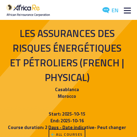
EN
ABOUT US
LES ASSURANCES DES
REINSURANCE
RISQUES ÉNERGÉTIQUES
INVESTORS
ET PÉTROLIERS (FRENCH |
PHYSICAL)
INDUSTRY
MEDIA
Casablanca
Morocco
Start: 2025-10-15
End: 2025-10-16
Course duration: 2 Days - Date indicative- Peut changer
ALL COURSES